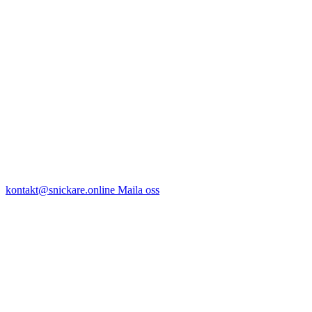
kontakt@snickare.online
Maila oss