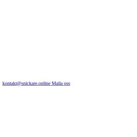
kontakt@snickare.online
Maila oss