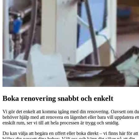
Boka ren­over­ing snabbt och enkelt
Vi gör det enkelt att kom­ma igång med din ren­over­ing. Oavsett om d
behöver hjälp med att ren­overa en lägen­het eller bara vill upp­dat­era et
enskilt rum, ser vi till att hela processen är trygg och smidig.
Du kan väl­ja att begära en offert eller boka direkt – vi finns här för att
hjäl­pa dig oavsett dina behov. Välj oss och känn dig säk­er på att din