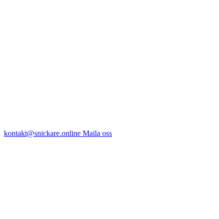
kontakt@snickare.online
Maila oss