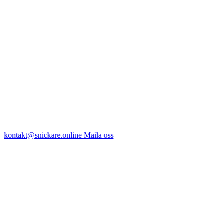
kontakt@snickare.online
Maila oss