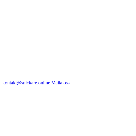
kontakt@snickare.online
Maila oss