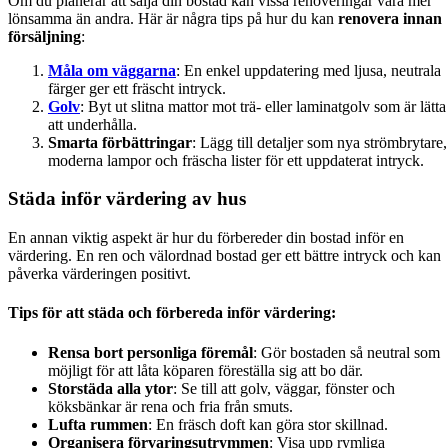
Om du planerar att sälja din bostad kan vissa renoveringar vara mer
lönsamma än andra. Här är några tips på hur du kan
renovera innan
försäljning
:
Måla om väggarna
: En enkel uppdatering med ljusa, neutrala
färger ger ett fräscht intryck.
Golv
: Byt ut slitna mattor mot trä- eller laminatgolv som är lätta
att underhålla.
Smarta förbättringar
: Lägg till detaljer som nya strömbrytare,
moderna lampor och fräscha lister för ett uppdaterat intryck.
Städa inför värdering av hus
En annan viktig aspekt är hur du förbereder din bostad inför en
värdering. En ren och välordnad bostad ger ett bättre intryck och kan
påverka värderingen positivt.
Tips för att städa och förbereda inför värdering:
Rensa bort personliga föremål
: Gör bostaden så neutral som
möjligt för att låta köparen föreställa sig att bo där.
Storstäda alla ytor
: Se till att golv, väggar, fönster och
köksbänkar är rena och fria från smuts.
Lufta rummen
: En fräsch doft kan göra stor skillnad.
Organisera förvaringsutrymmen
: Visa upp rymliga