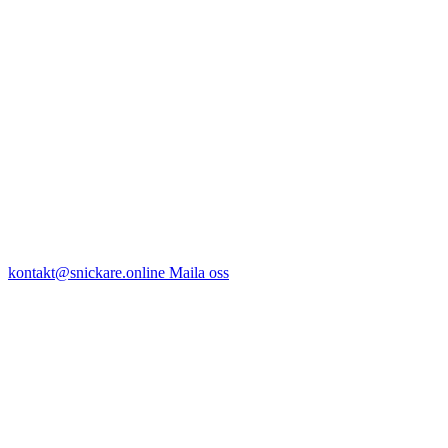
kontakt@snickare.online
Maila oss