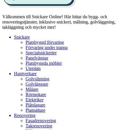
Välkommen till Snickare Online! Här hittar du bygg- och
renoveringstjänster, inklusive snickeri, målning, golvläggning,
takläggning och mycket mer!
Snickare
Platsbyggd förvaring
Förvaring under trappa
Specialsnickerier
Panelväggar
Platsbyggda möbler
Uteplats
Hantverkare
Golvslipning
Golvläggare
Målare
Rörmokare
Elektriker
Plåtslagare
Plattsättare
Renovering
Fasadrenovering
Takrenovering