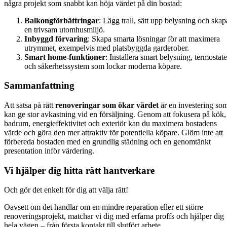
några projekt som snabbt kan höja värdet på din bostad:
Balkongförbättringar
: Lägg trall, sätt upp belysning och skap
en trivsam utomhusmiljö.
Inbyggd förvaring
: Skapa smarta lösningar för att maximera
utrymmet, exempelvis med platsbyggda garderober.
Smart home-funktioner
: Installera smart belysning, termostate
och säkerhetssystem som lockar moderna köpare.
Sammanfattning
Att satsa på rätt
renoveringar som ökar värdet
är en investering so
kan ge stor avkastning vid en försäljning. Genom att fokusera på kök,
badrum, energieffektivitet och exteriör kan du maximera bostadens
värde och göra den mer attraktiv för potentiella köpare. Glöm inte att
förbereda bostaden med en grundlig städning och en genomtänkt
presentation inför värdering.
Vi hjälper dig hitta rätt hantverkare
Och gör det enkelt för dig att välja rätt!
Oavsett om det handlar om en mindre reparation eller ett större
renoveringsprojekt, matchar vi dig med erfarna proffs och hjälper dig
hela vägen – från första kontakt till slutfört arbete.