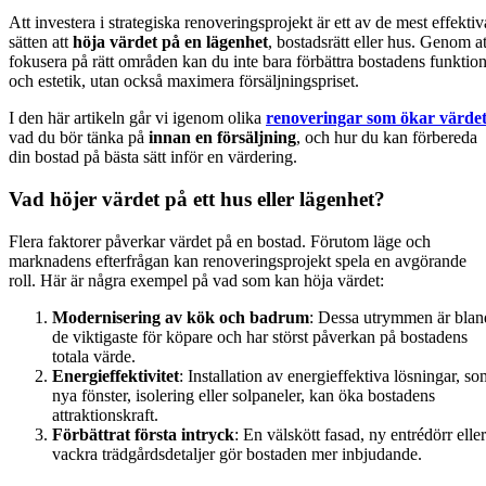
Att investera i strategiska renoveringsprojekt är ett av de mest effektiv
sätten att
höja värdet på en lägenhet
, bostadsrätt eller hus. Genom at
fokusera på rätt områden kan du inte bara förbättra bostadens funktio
och estetik, utan också maximera försäljningspriset.
I den här artikeln går vi igenom olika
renoveringar som ökar värde
vad du bör tänka på
innan en försäljning
, och hur du kan förbereda
din bostad på bästa sätt inför en värdering.
Vad höjer värdet på ett hus eller lägenhet?
Flera faktorer påverkar värdet på en bostad. Förutom läge och
marknadens efterfrågan kan renoveringsprojekt spela en avgörande
roll. Här är några exempel på vad som kan höja värdet:
Modernisering av kök och badrum
: Dessa utrymmen är blan
de viktigaste för köpare och har störst påverkan på bostadens
totala värde.
Energieffektivitet
: Installation av energieffektiva lösningar, so
nya fönster, isolering eller solpaneler, kan öka bostadens
attraktionskraft.
Förbättrat första intryck
: En välskött fasad, ny entrédörr eller
vackra trädgårdsdetaljer gör bostaden mer inbjudande.