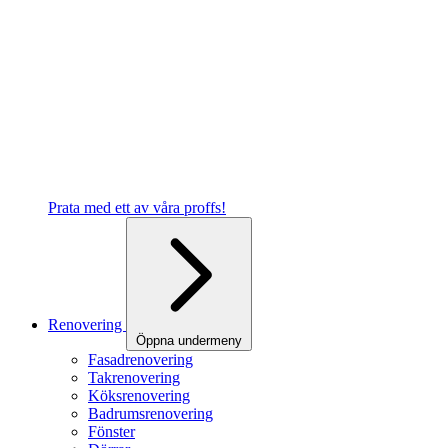
Prata med ett av våra proffs!
Renovering
Öppna undermeny
Fasadrenovering
Takrenovering
Köksrenovering
Badrumsrenovering
Fönster