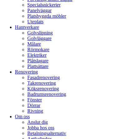
Specialsnickerier
Panelväggar
Platsbyggda möbler
Uteplats
Hantverkare
Golvslipning
Golvläggare
Målare
Rörmokare
Elektriker
Plåtslagare
Plattsättare
Renovering
Fasadrenovering
Takrenovering
Köksrenovering
Badrumsrenovering
Fönster
Dörrar
Rivning
Om oss
Anslut dig
Jobba hos oss
Betalningsalternativ
Artikelindex