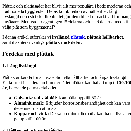
Plåttak och plåtfasader har blivit allt mer populära i både moderna och
traditionella byggnader. Deras kombination av hållbarhet, lång
livslängd och estetiska flexibilitet gör dem till ett utmärkt val för mån
husägare. Men vad är egentligen fördelarna och nackdelarna med att
välja plåt som byggmaterial?
I denna artikel utforskar vi
livslängd
plåttak
,
plåttak hållbarhet
,
samt diskuterar vanliga
plåttak nackdelar
.
Fördelar med plåttak
1.
Lång livslängd
Plåttak är kända för sin exceptionella hållbarhet och långa livslängd.
Ett korrekt installerat och underhållet plåttak kan hålla i upp till
50-10
år
, beroende på materialvalet.
Galvaniserad stålplåt:
Kan hålla upp till 50 år.
Aluminiumtak:
Erbjuder korrosionsbeständighet och kan vara 
decennier utan att rosta.
Koppar och zink:
Dessa premiumalternativ kan ha en livsläng
på upp till 100 år.
2.
Hållbarhet och vädertålighet