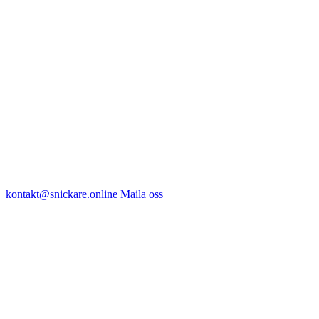
kontakt@snickare.online
Maila oss